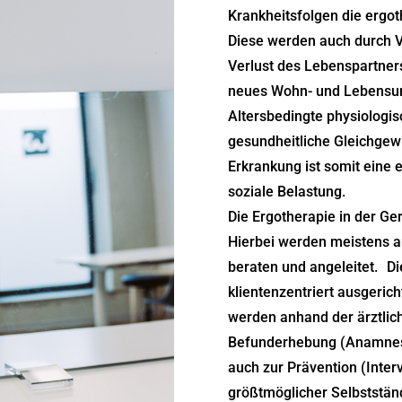
Krankheitsfolgen die erg
Diese werden auch durch V
Verlust des Lebenspartners
neues Wohn- und Lebensumf
Altersbedingte physiologi
gesundheitliche Gleichgewi
Erkrankung ist somit eine
soziale Belastung.
Die Ergotherapie in der Ge
Hierbei werden meistens a
beraten und angeleitet. Di
klientenzentriert ausgerich
werden anhand der ärztlic
Befunderhebung (Anamnes
auch zur Prävention (Inter
größtmöglicher Selbstständ