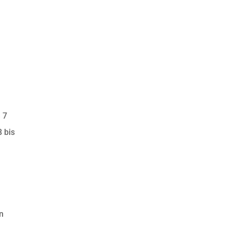
 7
 bis
n