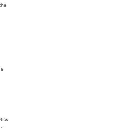
iche
le
tics